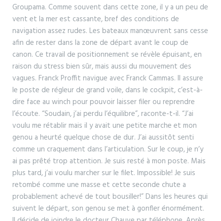
Groupama. Comme souvent dans cette zone, il y a un peu de
vent et la mer est cassante, bref des conditions de
navigation assez rudes. Les bateaux manœuvrent sans cesse
afin de rester dans la zone de départ avant le coup de
canon. Ce travail de positionnement se révèle épuisant, en
raison du stress bien sûr, mais aussi du mouvement des
vagues. Franck Proffit navigue avec Franck Cammas. Il assure
le poste de régleur de grand voile, dans le cockpit, c’est-à-
dire face au winch pour pouvoir laisser filer ou reprendre
l’écoute. “Soudain, j’ai perdu l’équilibre”, raconte-t-il. “J’ai
voulu me rétablir mais il y avait une petite marche et mon
genou a heurté quelque chose de dur. J’ai aussitôt senti
comme un craquement dans l’articulation. Sur le coup, je n’y
ai pas prêté trop attention. Je suis resté à mon poste. Mais
plus tard, j’ai voulu marcher sur le filet. Impossible! Je suis
retombé comme une masse et cette seconde chute a
probablement achevé de tout bousiller!” Dans les heures qui
suivent le départ, son genou se met à gonfler énormément.
Il décide de joindre le docteur Chauve par téléphone. Après