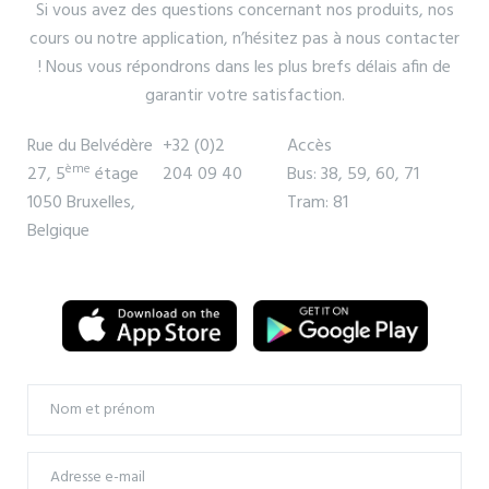
Si vous avez des questions concernant nos produits, nos
cours ou notre application, n’hésitez pas à nous contacter
! Nous vous répondrons dans les plus brefs délais afin de
garantir votre satisfaction.
Rue du Belvédère
+32 (0)2
Accès
ème
27, 5
étage
204 09 40
Bus: 38, 59, 60, 71
1050 Bruxelles,
Tram: 81
Belgique