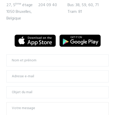
ème
27, 5
étage
204 09 40
Bus: 38, 59, 60, 71
1050 Bruxelles,
Tram: 81
Belgique